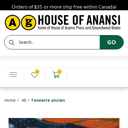
Orders of $35 or more ship free within Canada!
GO
0
0
Home
All
Tonnerre ancien